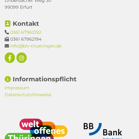
Linderbacher Weg 30
99099 Erfurt
Kontakt

0361 67962192

0361 67962194

info@blv-thueringen.de

Informationspflicht

Impressum
Datenschutzhinweise