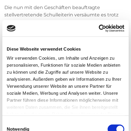
Die nun mit den Geschäften beauftragte
stellvertretende Schulleiterin versäumte es trotz
der rechtzeitiger Zuarbeit aus den Fachbereichen
die Einsatzplanung für die Kollegen fertig zu stellen.
Infolgedessen hatten alle Klassen der Schule zu
Diese Webseite verwendet Cookies
Beginn des Schuljahres über mehrere Wochen
Wir verwenden Cookies, um Inhalte und Anzeigen zu
keinen regulären Stundenplan (wie ihre Zeitung
personalisieren, Funktionen für soziale Medien anbieten
bereits berichtete, OTZ vom 18.09.2018).
zu können und die Zugriffe auf unsere Website zu
analysieren. Außerdem geben wir Informationen zu Ihrer
Das der Schulbetrieb trotz allem stattfinden
Verwendung unserer Website an unsere Partner für
konnte, war der Einsatzbereitschaft der Kolleginnen
soziale Medien, Werbung und Analysen weiter. Unsere
und Kollegen zu verdanken.
Partner führen diese Informationen möglicherweise mit
weiteren Daten zusammen, die Sie ihnen bereitgestellt
In Folge der unhaltbaren Zustände wurde die
haben oder die sie im Rahmen Ihrer Nutzung der Dienste
stellvertretende Schulleiterin an einen anderen
gesammelt haben.
Einwilligungsauswahl
Dienstort rechtskräftig abgeordnet.
Notwendig