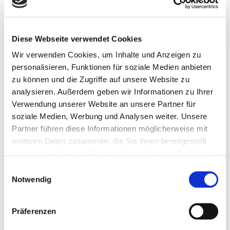
Lehrerinnen an den allgemeinbildenden Schulen
mit dem TMBJS im Gespräch, um den derzeitigen
Lehrermangel abzumildern. Konkret geht es dabei
Diese Webseite verwendet Cookies
um folgende Forderungen:
Wir verwenden Cookies, um Inhalte und Anzeigen zu
Einführung einer „Bindungsprämie“ mit dem
personalisieren, Funktionen für soziale Medien anbieten
Ziel, Lehrer und Lehrerinnen bis zum
zu können und die Zugriffe auf unsere Website zu
Erreichen des Regelpensionseintrittsalters im
analysieren. Außerdem geben wir Informationen zu Ihrer
Schuldienst zu halten.
Verwendung unserer Website an unsere Partner für
soziale Medien, Werbung und Analysen weiter. Unsere
Bezahlung von Mehrarbeit ab der ersten
Partner führen diese Informationen möglicherweise mit
Unterrichtsstunde
weiteren Daten zusammen, die Sie ihnen bereitgestellt
Neuregelung der Altersabminderung
haben oder die sie im Rahmen Ihrer Nutzung der Dienste
Vorverlagerung von Pflichtstunden aus
gesammelt haben.
kommenden Schuljahren –Führung eines
Einwilligungsauswahl
Notwendig
Ansparkontos
Diese Gespräche wurden nun am 19.07.2024
Präferenzen
beendet. Die endgültigen Antworten aus dem
TMBJS sind in unseren Mitgliederinformationen