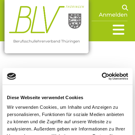
Anmelden
Berufsschullehrerverband Thüringen
Diese Webseite verwendet Cookies
07.02.2019
von Mario Köhler (Vorsitzender)
Herzlich willkommen im
Wir verwenden Cookies, um Inhalte und Anzeigen zu
personalisieren, Funktionen für soziale Medien anbieten
Mitgliederbereich
zu können und die Zugriffe auf unsere Website zu
analysieren. Außerdem geben wir Informationen zu Ihrer
Hallo liebes Mitglied,